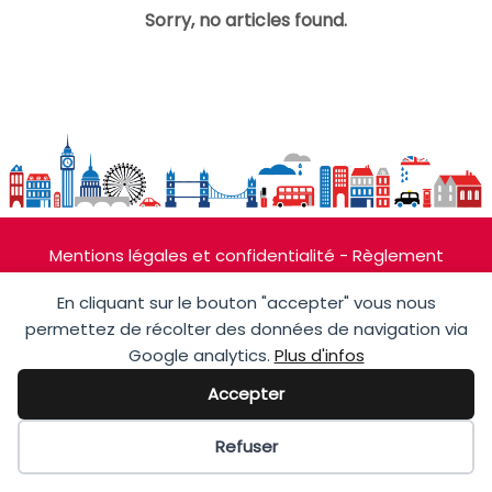
Sorry, no articles found.
Mentions légales et confidentialité
-
Règlement
intérieur
-
Charte de déontolongie
En cliquant sur le bouton "accepter" vous nous
Cours Privé Jenkins 176 Avenue du Prado 13008
Marseille – 2026 Tout droits réservés. © - Téléphone:
permettez de récolter des données de navigation via
+33 6 86 65 87 84
Google analytics.
Plus d'infos
Accepter
Préférences des cookies
Refuser